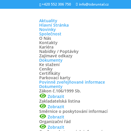
+420 552 306 750
info@tsbruntal.cz
Aktuality
Hlavní Stránka
Novinky
Společnost
O Nás
Kontakty
Kariéra
Řidič nákladních automob
Nabídky / Poptávky
Zajímavé odkazy
Dokumenty
Led 29, 2025
Ke stažení
Ceníky
Certifikáty
V případě vašeho zájmu zasílejte životopisy n
Parkovací karty
Povinně zveřejňované informace
757
Dokumenty
Zákon č.106/1999 Sb.
Zobrazit
Zakladatelská listina
Výzva k dodávce sazenic
Zobrazit
Směrnice o poskytování informací
Zobrazit
Led 28, 2025
Organizační řád
Zobrazit
Podrobná specifikace předmětu plnění Celk