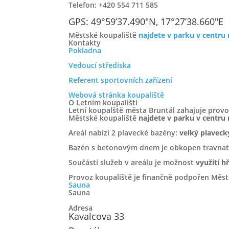
Telefon: +420 554 711 585
GPS: 49°59’37.490″N, 17°27’38.660″E
Městské koupaliště
najdete v parku v centru
Kontakty
Pokladna
Vedoucí střediska
Referent sportovních zařízení
Webová stránka koupaliště
O Letním koupališti
Letní koupalště města Bruntál zahajuje provo
Městské koupaliště
najdete v parku v centru
Areál nabízí 2 plavecké bazény:
velký plaveck
Bazén s betonovým dnem je obkopen travnatý
Součástí služeb v areálu je možnost
využití h
Provoz koupaliště je finančně podpořen Měst
Sauna
Sauna
Sídlo Firmy
Adresa
Kavalcova 33
TS Bruntál, s.r.o.