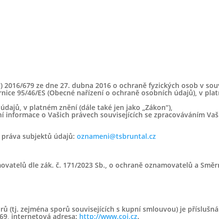
 2016/679 ze dne 27. dubna 2016 o ochraně fyzických osob v souv
ice 95/46/ES (Obecné nařízení o ochraně osobních údajů), v platn
dajů, v platném znění (dále také jen jako „Zákon“),
informace o Vašich právech souvisejících se zpracováváním Vaš
 práva subjektů údajů:
oznameni@tsbruntal.cz
vatelů dle zák. č. 171/2023 Sb., o ochraně oznamovatelů a Směr
 (tj. zejména sporů souvisejících s kupní smlouvou) je příslušn
869, internetová adresa:
http://www.coi.cz
.