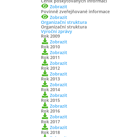
Ceník poskytovaných informací
dodat na jaro Předmět plnění je podrobně vym
Zobrazit
Povinně zveřejňované informace
30. 11. 2025 Lhůta a místo pro podání...
Zobrazit
Organizační struktura
Organizační struktura
Výroční zprávy
Rok 2009
Výzva k zakázce „Stavební
Zobrazit
sauny Bruntál“
Rok 2010
Zobrazit
Rok 2011
Led 21, 2025
Zobrazit
Rok 2012
Podrobná specifikace předmětu plněníPředměte
Zobrazit
Kavalcové ul. V Bruntále. Podrobná specifikace 
Rok 2013
Zobrazit
prohlídkaProhlídka místa plnění je možná...
Rok 2014
Zobrazit
Rok 2015
Zobrazit
Nedělní sauna
Rok 2016
Zobrazit
Rok 2017
Led 2, 2025
Zobrazit
Rok 2018