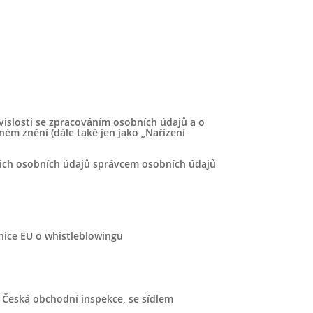
Květen 2024
Duben 2024
Březen 2024
Únor 2024
Leden 2024
Prosinec 2023
islosti se zpracováním osobních údajů a o
Listopad 2023
ém znění (dále také jen jako „Nařízení
Říjen 2023
ich osobních údajů správcem osobních údajů
Září 2023
Srpen 2023
Červen 2023
nice EU o whistleblowingu
Duben 2023
Březen 2023
Prosinec 2022
á Česká obchodní inspekce, se sídlem
Červen 2022