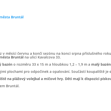
 města Bruntál
z v měsíci červnu a končí sezónu na konci srpna příslušného roku
 města Bruntál
na ulici Kavalcova 33.
ý bazén
o rozměru 33 x 15 m a hloubkou 1,2 – 1,9 m a
malý bazé
mi plochami pro odpočinek a opalování. Součástí koupaliště je
řiště na plážový volejbal a míčové hry. Děti mají k dispozici písk
em Bruntál.
Identifikační údaje
IČ: 258 23 337