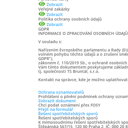
Zobrazit
Veřejné zakázky
Zobrazit
Politika ochrany osobních údajů
Zobrazit
GDPR
INFORMACE O ZPRACOVÁNÍ OSOBNÍCH ÚDAJŮ
V souladu s:
Nařízením Evropského parlamentu a Rady (EU)
volném pohybu těchto údajů a o zrušení směrn
GDPR“),
zákonem č. 110/2019 Sb., o ochraně osobních ú
Vám tímto dokumentem poskytujeme základní 
tj. společností TS Bruntál, s.r.o.
Kontakt na správce, kde je možno uplatňovat
Ochrana oznamovatelů
Prohlášení o plnění podmínek ochrany oznamo
Zobrazit dokument
Chci podat oznámení přes FOSY
Přejít na formulář
Řešení spotřebitelských sporů
Řešení spotřebitelských sporů
K mimosoudnímu řešení spotřebitelských sporů
Štěpánská 567/15, 120 00 Praha 2, IČ: 000 20 