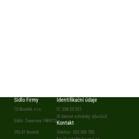
Sídlo Firmy
Identifikační údaje
TS Bruntál, s.r.o.
IČ: 258 23 337
ID datové schránky: a5us2u3
Sídlo: Zeyerova 1489/12
Kontakt
792 01 Bruntál
Telefon: 552 306 750