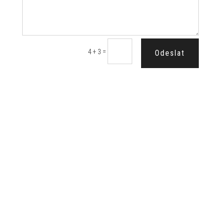
=
4 + 3
Odeslat