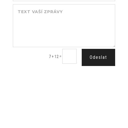
=
7 + 12
Odeslat