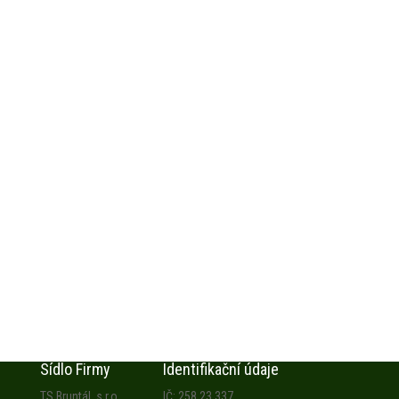
Sídlo Firmy
Identifikační údaje
TS Bruntál, s.r.o.
IČ: 258 23 337