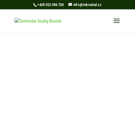
+420 552 306 750
info@tsbruntal.cz
Technická podpora
sportovišť