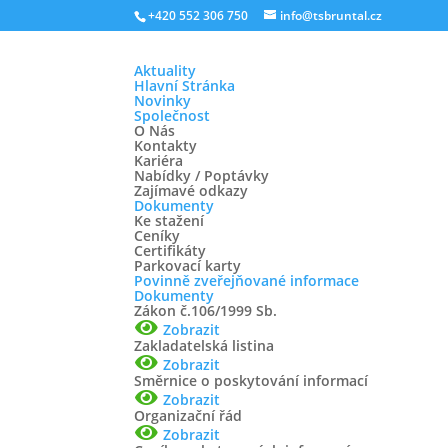
+420 552 306 750
info@tsbruntal.cz
Aktuality
Hlavní Stránka
Novinky
Společnost
O Nás
Kontakty
Kariéra
Dočasné uzavření wellnes
Nabídky / Poptávky
Zajímavé odkazy
Dokumenty
Říj 12, 2021
Ke stažení
Ceníky
Certifikáty
Vážení návštěvníci, z důvodu přerušení dodáv
Parkovací karty
Povinně zveřejňované informace
a.s. bude wellness centrum ve STŘEDU 27.10
Dokumenty
Zákon č.106/1999 Sb.
Zobrazit
Zakladatelská listina
Zobrazit
Směrnice o poskytování informací
Zobrazit
Organizační řád
Zobrazit