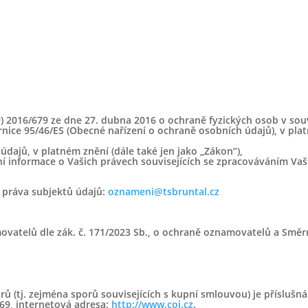
 2016/679 ze dne 27. dubna 2016 o ochraně fyzických osob v souv
ice 95/46/ES (Obecné nařízení o ochraně osobních údajů), v platn
dajů, v platném znění (dále také jen jako „Zákon“),
informace o Vašich právech souvisejících se zpracováváním Vaš
 práva subjektů údajů:
oznameni@tsbruntal.cz
vatelů dle zák. č. 171/2023 Sb., o ochraně oznamovatelů a Směr
 (tj. zejména sporů souvisejících s kupní smlouvou) je příslušn
869, internetová adresa:
http://www.coi.cz
.