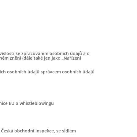
Květen 2024
Duben 2024
Březen 2024
Únor 2024
Leden 2024
Prosinec 2023
islosti se zpracováním osobních údajů a o
Listopad 2023
ém znění (dále také jen jako „Nařízení
Říjen 2023
ich osobních údajů správcem osobních údajů
Září 2023
Srpen 2023
Červen 2023
nice EU o whistleblowingu
Duben 2023
Březen 2023
Prosinec 2022
á Česká obchodní inspekce, se sídlem
Červen 2022