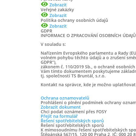
Zobrazit
Veřejné zakázky
Zobrazit
Politika ochrany osobních údajů
Zobrazit
GDPR
INFORMACE O ZPRACOVÁNÍ OSOBNÍCH ÚDAJŮ
V souladu s:
Nařízením Evropského parlamentu a Rady (EU)
volném pohybu těchto údajů a o zrušení směrn
GDPR“),
zákonem č. 110/2019 Sb., o ochraně osobních ú
Vám tímto dokumentem poskytujeme základní 
tj. společností TS Bruntál, s.r.o.
Kontakt na správce, kde je možno uplatňovat
Ochrana oznamovatelů
Prohlášení o plnění podmínek ochrany oznamo
Zobrazit dokument
Chci podat oznámení přes FOSY
Přejít na formulář
Řešení spotřebitelských sporů
Řešení spotřebitelských sporů
K mimosoudnímu řešení spotřebitelských sporů
Štěpánská 567/15, 120 00 Praha 2, IČ: 000 20 