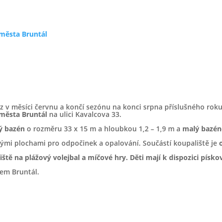
 města Bruntál
z v měsíci červnu a končí sezónu na konci srpna příslušného roku
 města Bruntál
na ulici Kavalcova 33.
ý bazén
o rozměru 33 x 15 m a hloubkou 1,2 – 1,9 m a
malý bazé
mi plochami pro odpočinek a opalování. Součástí koupaliště je
řiště na plážový volejbal a míčové hry. Děti mají k dispozici písk
em Bruntál.
Identifikační údaje
IČ: 258 23 337