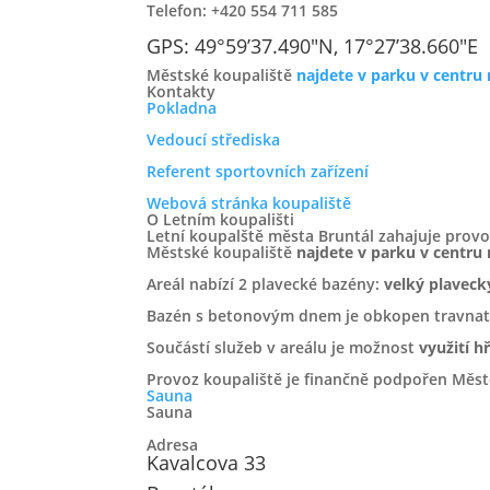
Telefon: +420 554 711 585
GPS: 49°59’37.490″N, 17°27’38.660″E
Městské koupaliště
najdete v parku v centru
Kontakty
Pokladna
Vedoucí střediska
Referent sportovních zařízení
Webová stránka koupaliště
O Letním koupališti
Letní koupalště města Bruntál zahajuje provo
Městské koupaliště
najdete v parku v centru
Areál nabízí 2 plavecké bazény:
velký plaveck
Bazén s betonovým dnem je obkopen travnatý
Součástí služeb v areálu je možnost
využití h
Provoz koupaliště je finančně podpořen Měst
Sauna
Sauna
Sídlo Firmy
Adresa
Kavalcova 33
TS Bruntál, s.r.o.