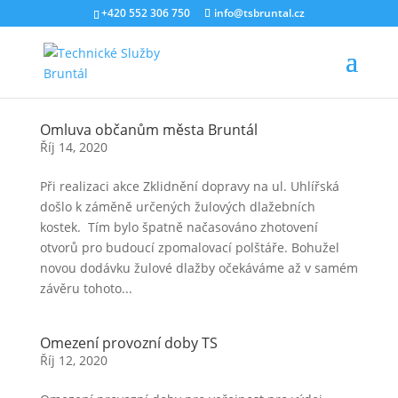
+420 552 306 750
info@tsbruntal.cz
Omluva občanům města Bruntál
Říj 14, 2020
Při realizaci akce Zklidnění dopravy na ul. Uhlířská
došlo k záměně určených žulových dlažebních
kostek. Tím bylo špatně načasováno zhotovení
otvorů pro budoucí zpomalovací polštáře. Bohužel
novou dodávku žulové dlažby očekáváme až v samém
závěru tohoto...
Omezení provozní doby TS
Říj 12, 2020