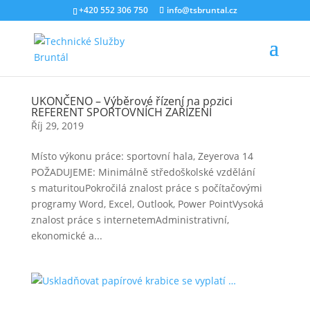
+420 552 306 750
info@tsbruntal.cz
UKONČENO – Výběrové řízení na pozici
REFERENT SPORTOVNÍCH ZAŘÍZENÍ
Říj 29, 2019
Místo výkonu práce: sportovní hala, Zeyerova 14
POŽADUJEME: Minimálně středoškolské vzdělání
s maturitouPokročilá znalost práce s počítačovými
programy Word, Excel, Outlook, Power PointVysoká
znalost práce s internetemAdministrativní,
ekonomické a...