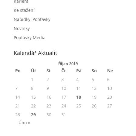
Kariéra
Ke stažení
Nabídky, Poptávky
Novinky
Poptávky Media
Kalendář Aktualit
Říjen 2019
Po
Út
St
Čt
Pá
So
Ne
1
2
3
4
5
6
7
8
9
10
11
12
13
14
15
16
17
18
19
20
21
22
23
24
25
26
27
28
29
30
31
Úno »