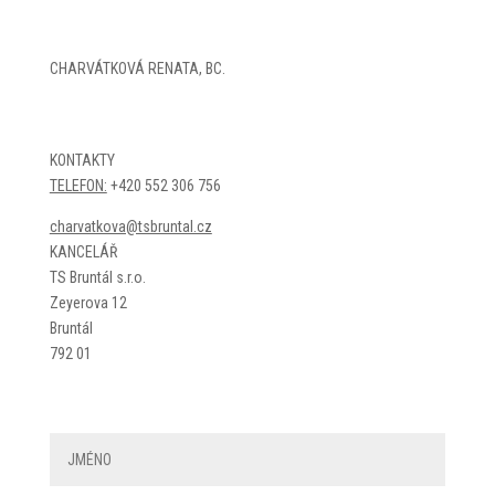
CHARVÁTKOVÁ RENATA, BC.
KONTAKTY
TELEFON:
+420
552 306 756
charvatkova@tsbruntal.cz
KANCELÁŘ
TS Bruntál s.r.o.
Zeyerova 12
Bruntál
792 01