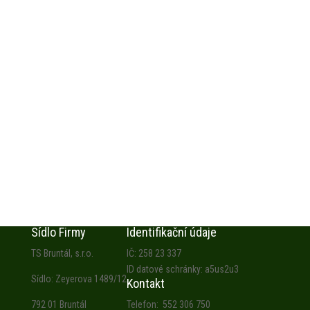
Sídlo Firmy
Identifikační údaje
TS Bruntál, s.r.o.
IČ: 258 23 337
ID datové schránky: a5us2u3
Sídlo: Zeyerova 1489/12
Kontakt
792 01 Bruntál
Telefon: 552 306 750