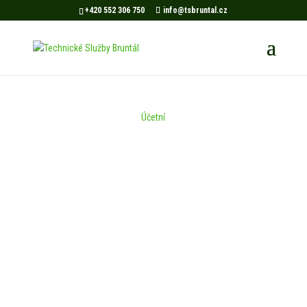
+420 552 306 750
info@tsbruntal.cz
Účetní